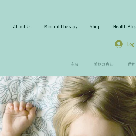
e
About Us
Mineral Therapy
Shop
Health Blo
Log 
主頁
礦物鹽療法
購物