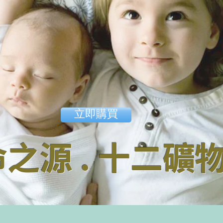
立即購買
之源 . 十二礦