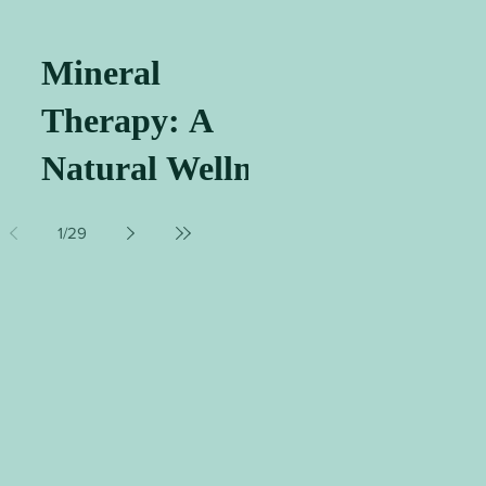
Mineral
Therapy: A
Natural Wellness
Solution
1
/
29