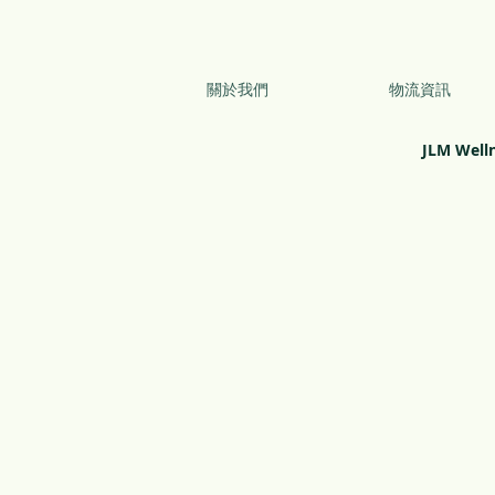
關於我們
物流資訊
JLM Well