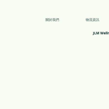
關於我們
物流資訊
JLM Well