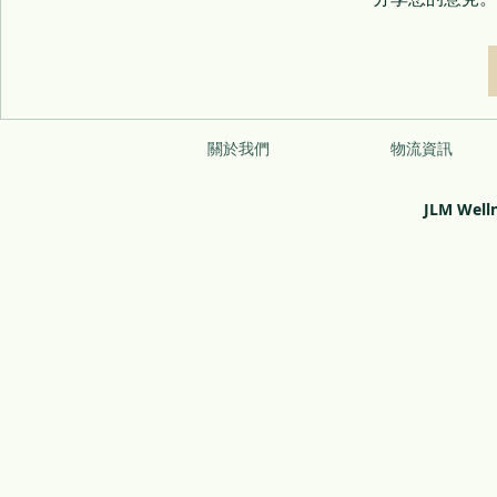
關於我們
物流資訊
JLM Well