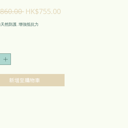
一
促
860.00 
HK$755.00
般
銷
天然防護, 增強抵抗力
價
價
格
格
緩各種傷風感冒症狀
磷酸鐵 -> 在感染初期抵抗各種感染
氯化鉀 -> 緩解喉嚨痛，支氣管炎等
新增至購物車
硫酸鉀 -> 舒緩各種黏膜炎症（如支氣
炎/喉嚨炎/頑痰）
化鈉 -> 舒緩鼻水/鼻塞/眼水/眼乾