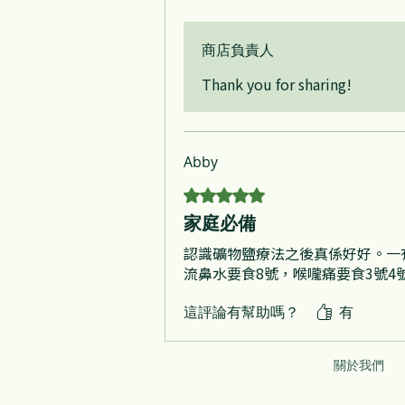
商店負責人
Thank you for sharing!
Abby
評等為 5（最高為 5 顆星）。
家庭必備
認識礦物鹽療法之後真係好好。一
流鼻水要食8號，喉嚨痛要食3號4號
這評論有幫助嗎？
有
關於我們