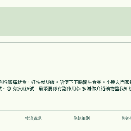
有喉嚨痛就食，好快就舒緩。唔使下下睇醫生食藥。小朋友而家
。😅 有痰就6號。最緊要係冇副作用👍 多謝你介紹礦物鹽我知
物流資訊
條款細則
聯絡