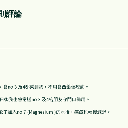
2 則評論
食no 3 及4都幫到我，不用食西藥便痊癒。
效後，日後我也會常送no 3 及4给朋友守門口備用。
入no 7 (Magnesium )的水後，痛症也幔慢減退。
導怎樣服用mineral salts 去協助處理身體的各種不適。