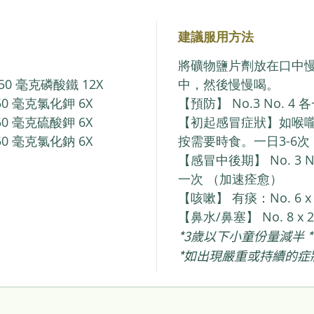
建議服用方法
將礦物鹽片劑放在口中
250 毫克磷酸鐵 12X
中，然後慢慢喝。
250 毫克氯化鉀 6X
【預防】 No.3 No. 4 
250 毫克硫酸鉀 6X
【初起感冒症狀】如喉嚨痛： 
250 毫克氯化鈉 6X
按需要時食。一日3-6次
【感冒中後期】 No. 3 N
一次 （加速痊愈）
【咳嗽】 有痰：No. 6 
【鼻水/鼻塞】 No. 8 
*3歲以下小童份量減半 *
*如出現嚴重或持續的症