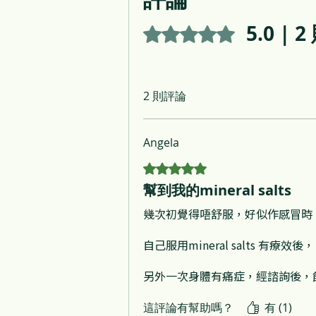
5.0 | 
評等為 5（最高為 5 顆星）。
2 則評論
Angela
評等為 5（最高為 5 顆星）。
幫到我的mineral salts
幾次初覺得唔舒服，好似作感冒時，
自己服用mineral salts 有療
另外一次身體有痛症，經諮詢後，飲了加
謝謝Lilian及Alex 詳細解釋及指
這評論有幫助嗎？
有 (1)