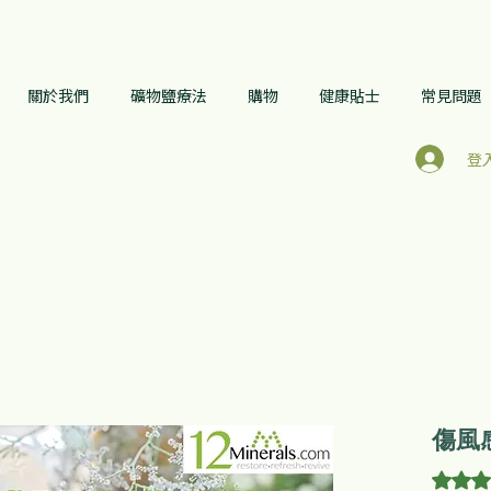
關於我們
礦物鹽療法
購物
健康貼士
常見問題
登
傷風
根據 2