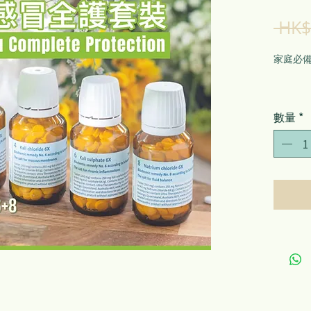
 HK$
家庭必備
同時紓
*
數量
No.3
No.4
No.6
管/鼻竇
No.8氯